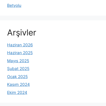
Betyolu
Arşivler
Haziran 2026
Haziran 2025
Mayıs 2025
Şubat 2025
Ocak 2025
Kasım 2024
Ekim 2024