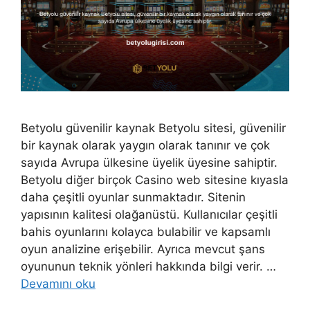
Betyolu güvenilir kaynak Betyolu sitesi, güvenilir
bir kaynak olarak yaygın olarak tanınır ve çok
sayıda Avrupa ülkesine üyelik üyesine sahiptir.
Betyolu diğer birçok Casino web sitesine kıyasla
daha çeşitli oyunlar sunmaktadır. Sitenin
yapısının kalitesi olağanüstü. Kullanıcılar çeşitli
bahis oyunlarını kolayca bulabilir ve kapsamlı
oyun analizine erişebilir. Ayrıca mevcut şans
oyununun teknik yönleri hakkında bilgi verir. …
Devamını oku