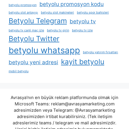
betyolu promosyon kodu
betyolu promosyon
betyolu slot anlayışı
betyolu slot makineleri
betyolu spor bahisleri
Betyolu Telegram
betyolu tv
betyolu tv canli maç izle
betyolu tv girin
betyolu tv izle
Betyolu Twitter
betyolu whatsapp
betyolu yatırım fırsatları
kayit betyolu
betyolu yeni adresi
mobil betyolu
Avrasya'nın en büyük reklam platformunda olmak için
Microsoft Teams:
reklam@avrasyamarketing.com
adresimizden veya Telegram: @Avrasyamarketing
adresimizden irtibat kurabilirsiniz. (Tek iletişim
adreslerimiz teams / telegram ve mail adresimizdir.