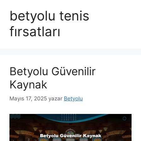
betyolu tenis
fırsatları
Betyolu Güvenilir
Kaynak
Mayıs 17, 2025
yazar
Betyolu