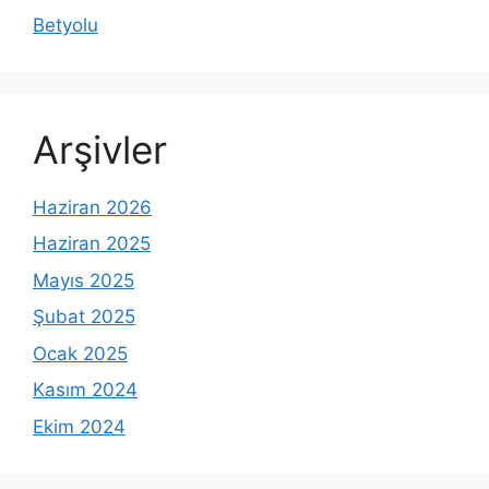
Betyolu
Arşivler
Haziran 2026
Haziran 2025
Mayıs 2025
Şubat 2025
Ocak 2025
Kasım 2024
Ekim 2024