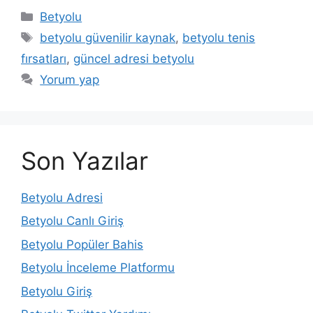
Kategoriler
Betyolu
Etiketler
betyolu güvenilir kaynak
,
betyolu tenis
fırsatları
,
güncel adresi betyolu
Yorum yap
Son Yazılar
Betyolu Adresi
Betyolu Canlı Giriş
Betyolu Popüler Bahis
Betyolu İnceleme Platformu
Betyolu Giriş