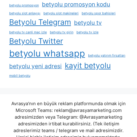
betyolu promosyon kodu
betyolu promosyon
betyolu slot anlayışı
betyolu slot makineleri
betyolu spor bahisleri
Betyolu Telegram
betyolu tv
betyolu tv canli maç izle
betyolu tv girin
betyolu tv izle
Betyolu Twitter
betyolu whatsapp
betyolu yatırım fırsatları
kayit betyolu
betyolu yeni adresi
mobil betyolu
Avrasya'nın en büyük reklam platformunda olmak için
Microsoft Teams:
reklam@avrasyamarketing.com
adresimizden veya Telegram: @Avrasyamarketing
adresimizden irtibat kurabilirsiniz. (Tek iletişim
adreslerimiz teams / telegram ve mail adresimizdir.