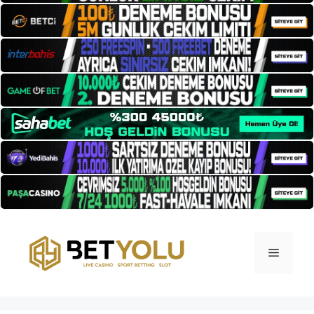
İçeriğe
atla
Menü