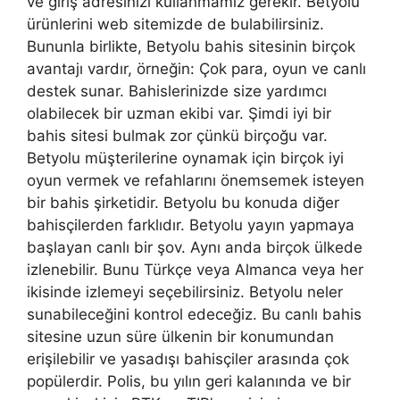
ve giriş adresinizi kullanmamız gerekir. Betyolu
ürünlerini web sitemizde de bulabilirsiniz.
Bununla birlikte, Betyolu bahis sitesinin birçok
avantajı vardır, örneğin: Çok para, oyun ve canlı
destek sunar. Bahislerinizde size yardımcı
olabilecek bir uzman ekibi var. Şimdi iyi bir
bahis sitesi bulmak zor çünkü birçoğu var.
Betyolu müşterilerine oynamak için birçok iyi
oyun vermek ve refahlarını önemsemek isteyen
bir bahis şirketidir. Betyolu bu konuda diğer
bahisçilerden farklıdır. Betyolu yayın yapmaya
başlayan canlı bir şov. Aynı anda birçok ülkede
izlenebilir. Bunu Türkçe veya Almanca veya her
ikisinde izlemeyi seçebilirsiniz. Betyolu neler
sunabileceğini kontrol edeceğiz. Bu canlı bahis
sitesine uzun süre ülkenin bir konumundan
erişilebilir ve yasadışı bahisçiler arasında çok
popülerdir. Polis, bu yılın geri kalanında ve bir