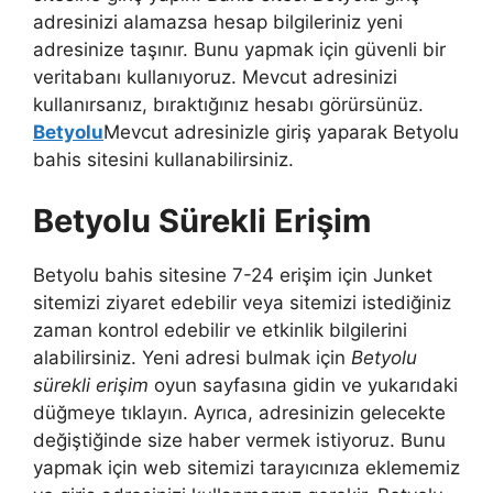
adresinizi alamazsa hesap bilgileriniz yeni
adresinize taşınır. Bunu yapmak için güvenli bir
veritabanı kullanıyoruz. Mevcut adresinizi
kullanırsanız, bıraktığınız hesabı görürsünüz.
Betyolu
Mevcut adresinizle giriş yaparak Betyolu
bahis sitesini kullanabilirsiniz.
Betyolu Sürekli Erişim
Betyolu bahis sitesine 7-24 erişim için Junket
sitemizi ziyaret edebilir veya sitemizi istediğiniz
zaman kontrol edebilir ve etkinlik bilgilerini
alabilirsiniz. Yeni adresi bulmak için
Betyolu
sürekli erişim
oyun sayfasına gidin ve yukarıdaki
düğmeye tıklayın. Ayrıca, adresinizin gelecekte
değiştiğinde size haber vermek istiyoruz. Bunu
yapmak için web sitemizi tarayıcınıza eklememiz