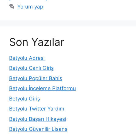
Yorum yap
Son Yazılar
Betyolu Adresi
Betyolu Canlı Giriş
Betyolu Popüler Bahis
Betyolu İnceleme Platformu
Betyolu Giriş
Betyolu Twitter Yardımı
Betyolu Başarı Hikayesi
Betyolu Güvenilir Lisans