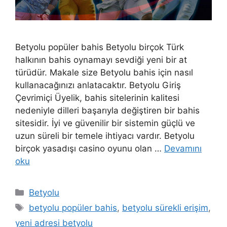
Betyolu popüler bahis Betyolu birçok Türk
halkının bahis oynamayı sevdiği yeni bir at
türüdür. Makale size Betyolu bahis için nasıl
kullanacağınızı anlatacaktır. Betyolu Giriş
Çevrimiçi Üyelik, bahis sitelerinin kalitesi
nedeniyle dilleri başarıyla değiştiren bir bahis
sitesidir. İyi ve güvenilir bir sistemin güçlü ve
uzun süreli bir temele ihtiyacı vardır. Betyolu
birçok yasadışı casino oyunu olan …
Devamını
oku
Kategoriler
Betyolu
Etiketler
betyolu popüler bahis
,
betyolu sürekli erişim
,
yeni adresi betyolu