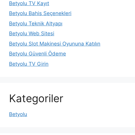
Betyolu TV Kayıt
Betyolu Bahis Seçenekleri
Betyolu Teknik Altyapı
Betyolu Web Sitesi
Betyolu Slot Makinesi Oyununa Katılın
Betyolu Güvenli Ödeme
Betyolu TV Girin
Kategoriler
Betyolu