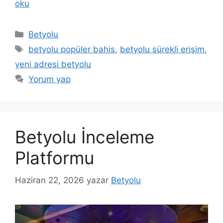
oku
Kategoriler
Betyolu
Etiketler
betyolu popüler bahis
,
betyolu sürekli erişim
,
yeni adresi betyolu
Yorum yap
Betyolu İnceleme
Platformu
Haziran 22, 2026
yazar
Betyolu