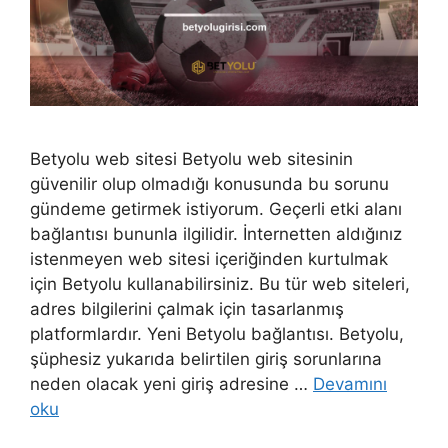
Betyolu web sitesi Betyolu web sitesinin
güvenilir olup olmadığı konusunda bu sorunu
gündeme getirmek istiyorum. Geçerli etki alanı
bağlantısı bununla ilgilidir. İnternetten aldığınız
istenmeyen web sitesi içeriğinden kurtulmak
için Betyolu kullanabilirsiniz. Bu tür web siteleri,
adres bilgilerini çalmak için tasarlanmış
platformlardır. Yeni Betyolu bağlantısı. Betyolu,
şüphesiz yukarıda belirtilen giriş sorunlarına
neden olacak yeni giriş adresine …
Devamını
oku