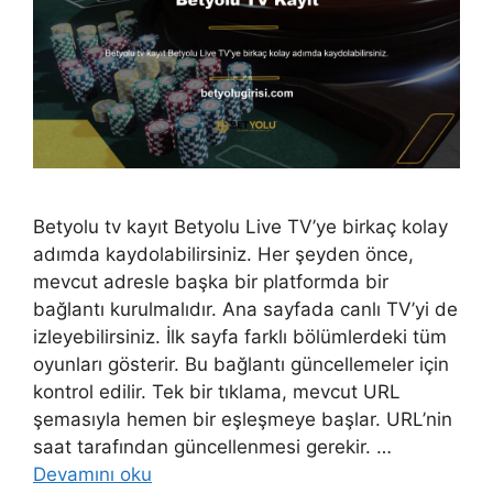
Betyolu tv kayıt Betyolu Live TV’ye birkaç kolay
adımda kaydolabilirsiniz. Her şeyden önce,
mevcut adresle başka bir platformda bir
bağlantı kurulmalıdır. Ana sayfada canlı TV’yi de
izleyebilirsiniz. İlk sayfa farklı bölümlerdeki tüm
oyunları gösterir. Bu bağlantı güncellemeler için
kontrol edilir. Tek bir tıklama, mevcut URL
şemasıyla hemen bir eşleşmeye başlar. URL’nin
saat tarafından güncellenmesi gerekir. …
Devamını oku