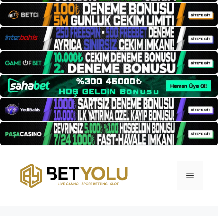
İçeriğe
atla
Menü