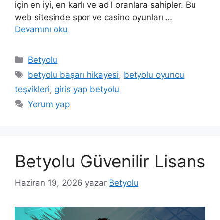
için en iyi, en karlı ve adil oranlara sahipler. Bu
web sitesinde spor ve casino oyunları …
Devamını oku
Kategoriler
Betyolu
Etiketler
betyolu başarı hikayesi
,
betyolu oyuncu
teşvikleri
,
giris yap betyolu
Yorum yap
Betyolu Güvenilir Lisans
Haziran 19, 2026
yazar
Betyolu