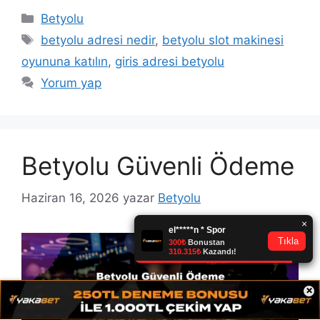
Kategoriler
Betyolu
Etiketler
betyolu adresi nedir
,
betyolu slot makinesi
oyununa katılın
,
giris adresi betyolu
Yorum yap
Betyolu Güvenli Ödeme
Haziran 16, 2026
yazar
Betyolu
×