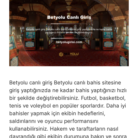
Betyolu canlı giriş Betyolu canlı bahis sitesine
giriş yaptığınızda ne kadar bahis yaptığınızı hızlı
bir şekilde değiştirebilirsiniz. Futbol, basketbol,
tenis ve voleybol en popüler sporlardır. Daha iyi
bahisler yapmak için ekibin hedeflerini,
saldırılarını ve oyuncu performansını
kullanabilirsiniz. Hakem ve taraftarların nasıl
davrandığı gibi ekibin durumuna bakın ve sonra