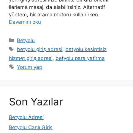
ilerleme mesajı da alabilirsiniz. Alternatif
yöntem, bir arama motoru kullanırken …
Devamını oku
Kategoriler
Betyolu
Etiketler
betyolu giriş adresi
,
betyolu kesintisiz
hizmet giriş adresi
,
betyolu para yatirma
Yorum yap
Son Yazılar
Betyolu Adresi
Betyolu Canlı Giriş