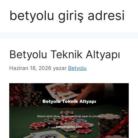
betyolu giriş adresi
Betyolu Teknik Altyapı
Haziran 18, 2026
yazar
Betyolu