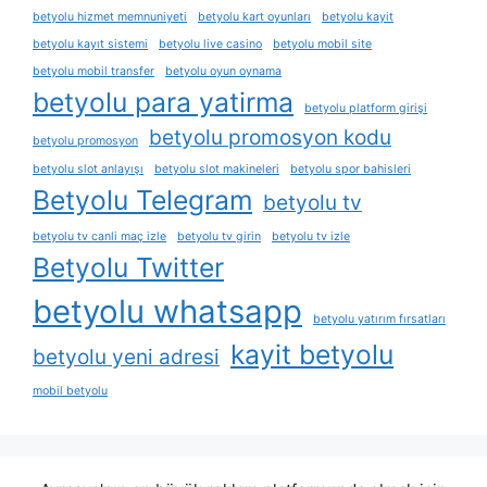
betyolu hizmet memnuniyeti
betyolu kart oyunları
betyolu kayit
betyolu kayıt sistemi
betyolu live casino
betyolu mobil site
betyolu mobil transfer
betyolu oyun oynama
betyolu para yatirma
betyolu platform girişi
betyolu promosyon kodu
betyolu promosyon
betyolu slot anlayışı
betyolu slot makineleri
betyolu spor bahisleri
Betyolu Telegram
betyolu tv
betyolu tv canli maç izle
betyolu tv girin
betyolu tv izle
Betyolu Twitter
betyolu whatsapp
betyolu yatırım fırsatları
kayit betyolu
betyolu yeni adresi
mobil betyolu