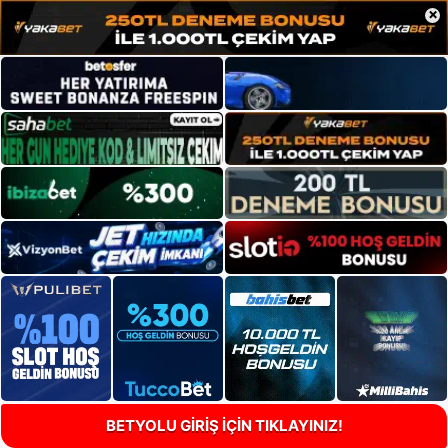
×
BETYOLU GİRİŞ İÇİN TIKLAYINIZ!