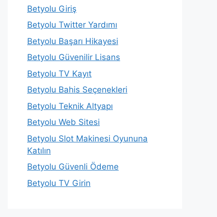
Betyolu Giriş
Betyolu Twitter Yardımı
Betyolu Başarı Hikayesi
Betyolu Güvenilir Lisans
Betyolu TV Kayıt
Betyolu Bahis Seçenekleri
Betyolu Teknik Altyapı
Betyolu Web Sitesi
Betyolu Slot Makinesi Oyununa
Katılın
Betyolu Güvenli Ödeme
Betyolu TV Girin