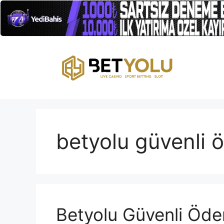
İçeriğe
atla
betyolu güvenli
Betyolu Güvenli Öd