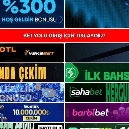
BETYOLU GİRİŞ İÇİN TIKLAYINIZ!