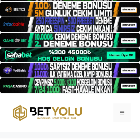
İçeriğe
atla
Menü