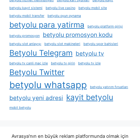
betyolu hizmet memnuniyeti
betyolu kart oyunları
betyolu kayit
betyolu kayıt sistemi
betyolu live casino
betyolu mobil site
betyolu mobil transfer
betyolu oyun oynama
betyolu para yatirma
betyolu platform girişi
betyolu promosyon kodu
betyolu promosyon
betyolu slot anlayışı
betyolu slot makineleri
betyolu spor bahisleri
Betyolu Telegram
betyolu tv
betyolu tv canli maç izle
betyolu tv girin
betyolu tv izle
Betyolu Twitter
betyolu whatsapp
betyolu yatırım fırsatları
kayit betyolu
betyolu yeni adresi
mobil betyolu
Avrasya'nın en büyük reklam platformunda olmak için