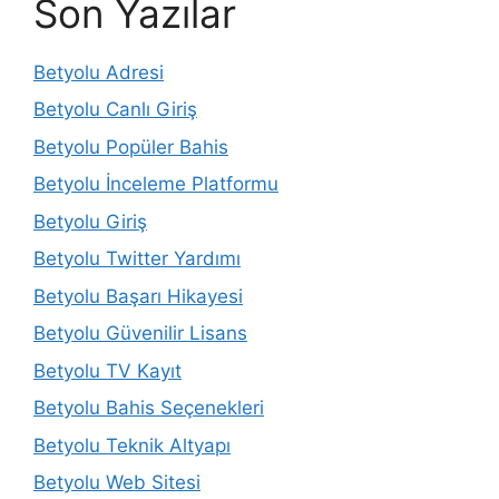
Son Yazılar
Betyolu Adresi
Betyolu Canlı Giriş
Betyolu Popüler Bahis
Betyolu İnceleme Platformu
Betyolu Giriş
Betyolu Twitter Yardımı
Betyolu Başarı Hikayesi
Betyolu Güvenilir Lisans
Betyolu TV Kayıt
Betyolu Bahis Seçenekleri
Betyolu Teknik Altyapı
Betyolu Web Sitesi