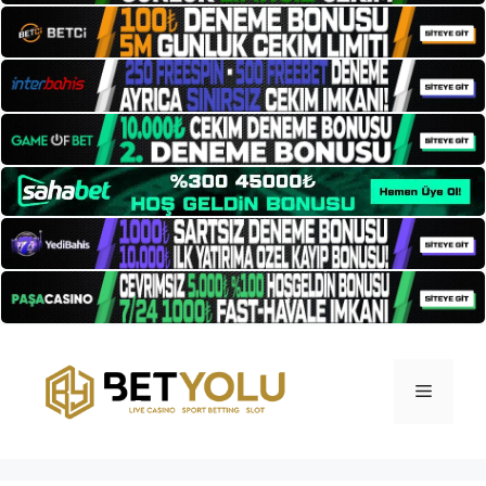
İçeriğe
atla
Menü