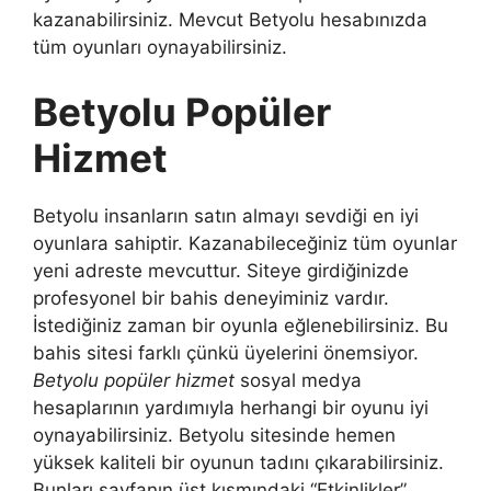
kazanabilirsiniz. Mevcut Betyolu hesabınızda
tüm oyunları oynayabilirsiniz.
Betyolu Popüler
Hizmet
Betyolu insanların satın almayı sevdiği en iyi
oyunlara sahiptir. Kazanabileceğiniz tüm oyunlar
yeni adreste mevcuttur. Siteye girdiğinizde
profesyonel bir bahis deneyiminiz vardır.
İstediğiniz zaman bir oyunla eğlenebilirsiniz. Bu
bahis sitesi farklı çünkü üyelerini önemsiyor.
Betyolu popüler hizmet
sosyal medya
hesaplarının yardımıyla herhangi bir oyunu iyi
oynayabilirsiniz. Betyolu sitesinde hemen
yüksek kaliteli bir oyunun tadını çıkarabilirsiniz.
Bunları sayfanın üst kısmındaki “Etkinlikler”