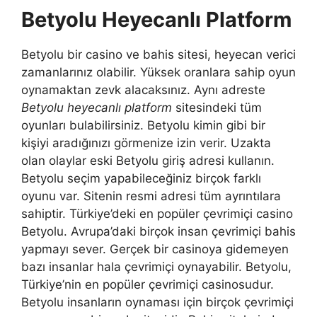
Betyolu Heyecanlı Platform
Betyolu bir casino ve bahis sitesi, heyecan verici
zamanlarınız olabilir. Yüksek oranlara sahip oyun
oynamaktan zevk alacaksınız. Aynı adreste
Betyolu heyecanlı platform
sitesindeki tüm
oyunları bulabilirsiniz. Betyolu kimin gibi bir
kişiyi aradığınızı görmenize izin verir. Uzakta
olan olaylar eski Betyolu giriş adresi kullanın.
Betyolu seçim yapabileceğiniz birçok farklı
oyunu var. Sitenin resmi adresi tüm ayrıntılara
sahiptir. Türkiye’deki en popüler çevrimiçi casino
Betyolu. Avrupa’daki birçok insan çevrimiçi bahis
yapmayı sever. Gerçek bir casinoya gidemeyen
bazı insanlar hala çevrimiçi oynayabilir. Betyolu,
Türkiye’nin en popüler çevrimiçi casinosudur.
Betyolu insanların oynaması için birçok çevrimiçi