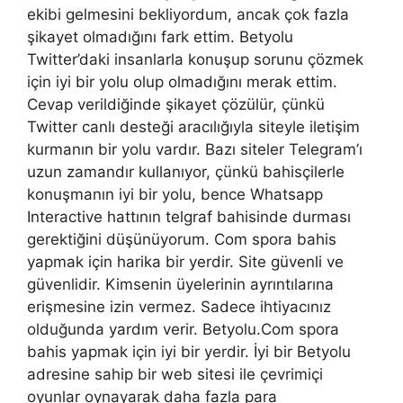
ekibi gelmesini bekliyordum, ancak çok fazla
şikayet olmadığını fark ettim. Betyolu
Twitter’daki insanlarla konuşup sorunu çözmek
için iyi bir yolu olup olmadığını merak ettim.
Cevap verildiğinde şikayet çözülür, çünkü
Twitter canlı desteği aracılığıyla siteyle iletişim
kurmanın bir yolu vardır. Bazı siteler Telegram’ı
uzun zamandır kullanıyor, çünkü bahisçilerle
konuşmanın iyi bir yolu, bence Whatsapp
Interactive hattının telgraf bahisinde durması
gerektiğini düşünüyorum. Com spora bahis
yapmak için harika bir yerdir. Site güvenli ve
güvenlidir. Kimsenin üyelerinin ayrıntılarına
erişmesine izin vermez. Sadece ihtiyacınız
olduğunda yardım verir. Betyolu.Com spora
bahis yapmak için iyi bir yerdir. İyi bir Betyolu
adresine sahip bir web sitesi ile çevrimiçi
oyunlar oynayarak daha fazla para