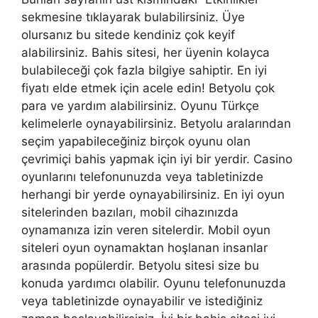
sekmesine tıklayarak bulabilirsiniz. Üye
olursanız bu sitede kendiniz çok keyif
alabilirsiniz. Bahis sitesi, her üyenin kolayca
bulabileceği çok fazla bilgiye sahiptir. En iyi
fiyatı elde etmek için acele edin! Betyolu çok
para ve yardım alabilirsiniz. Oyunu Türkçe
kelimelerle oynayabilirsiniz. Betyolu aralarından
seçim yapabileceğiniz birçok oyunu olan
çevrimiçi bahis yapmak için iyi bir yerdir. Casino
oyunlarını telefonunuzda veya tabletinizde
herhangi bir yerde oynayabilirsiniz. En iyi oyun
sitelerinden bazıları, mobil cihazınızda
oynamanıza izin veren sitelerdir. Mobil oyun
siteleri oyun oynamaktan hoşlanan insanlar
arasında popülerdir. Betyolu sitesi size bu
konuda yardımcı olabilir. Oyunu telefonunuzda
veya tabletinizde oynayabilir ve istediğiniz