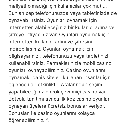
maliyeti olmadığı için kullanıcılar çok mutlu.
Bunları cep telefonunuzda veya tabletinizde de
oynayabilirsiniz. Oyunları oynamak için
internetten alabileceğiniz bir kullanıcı adına ve
şifreye ihtiyacınız var. Oyunları oynamak için
internetten kullanıcı adını ve şifresini
indirebilirsiniz. Oyunları oynamak için
bilgisayarınızı, telefonunuzu veya tabletinizi
kullanabilirsiniz. Parmaklarınızla mobil casino
oyunları oynayabilirsiniz. Casino oyunlarını
oynamak, bahis siteleri kullanan insanlar için
eğlenceli bir etkinliktir. Aralarından seçim
yapabileceğiniz birçok çevrimiçi casino var.
Betyolu tanıtımı ayrıca ilk kez casino oyunları
oynayan üyelere ücretsiz bonuslar veriyor.
Bonusları ile casino oyunlarını kolayca
öğrenebilirsiniz. “.