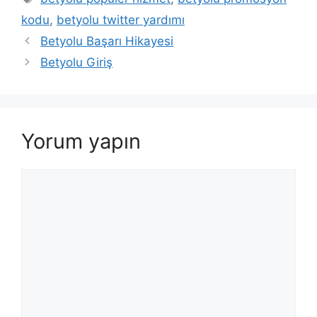
kodu
,
betyolu twitter yardımı
Betyolu Başarı Hikayesi
Betyolu Giriş
Yorum yapın
Yorum