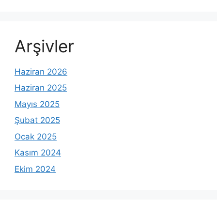
Arşivler
Haziran 2026
Haziran 2025
Mayıs 2025
Şubat 2025
Ocak 2025
Kasım 2024
Ekim 2024