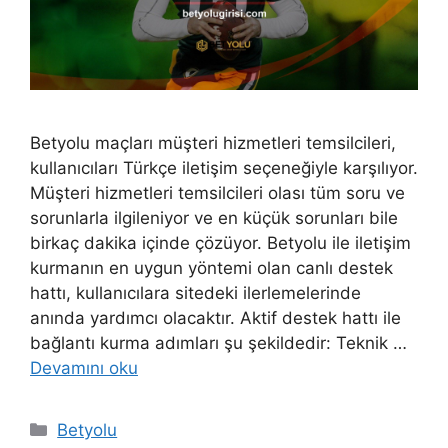
Betyolu maçları müşteri hizmetleri temsilcileri,
kullanıcıları Türkçe iletişim seçeneğiyle karşılıyor.
Müşteri hizmetleri temsilcileri olası tüm soru ve
sorunlarla ilgileniyor ve en küçük sorunları bile
birkaç dakika içinde çözüyor. Betyolu ile iletişim
kurmanın en uygun yöntemi olan canlı destek
hattı, kullanıcılara sitedeki ilerlemelerinde
anında yardımcı olacaktır. Aktif destek hattı ile
bağlantı kurma adımları şu şekildedir: Teknik …
Devamını oku
Kategoriler
Betyolu