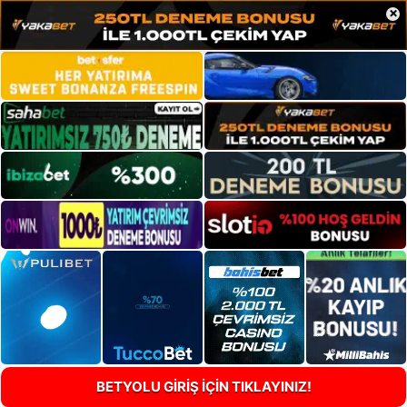
×
BETYOLU GİRİŞ İÇİN TIKLAYINIZ!