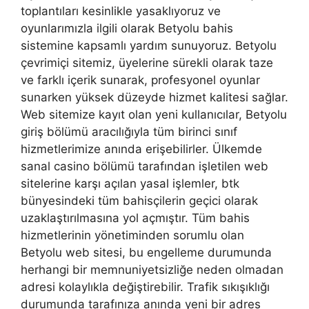
toplantıları kesinlikle yasaklıyoruz ve
oyunlarımızla ilgili olarak Betyolu bahis
sistemine kapsamlı yardım sunuyoruz. Betyolu
çevrimiçi sitemiz, üyelerine sürekli olarak taze
ve farklı içerik sunarak, profesyonel oyunlar
sunarken yüksek düzeyde hizmet kalitesi sağlar.
Web sitemize kayıt olan yeni kullanıcılar, Betyolu
giriş bölümü aracılığıyla tüm birinci sınıf
hizmetlerimize anında erişebilirler. Ülkemde
sanal casino bölümü tarafından işletilen web
sitelerine karşı açılan yasal işlemler, btk
bünyesindeki tüm bahisçilerin geçici olarak
uzaklaştırılmasına yol açmıştır. Tüm bahis
hizmetlerinin yönetiminden sorumlu olan
Betyolu web sitesi, bu engelleme durumunda
herhangi bir memnuniyetsizliğe neden olmadan
adresi kolaylıkla değiştirebilir. Trafik sıkışıklığı
durumunda tarafınıza anında yeni bir adres