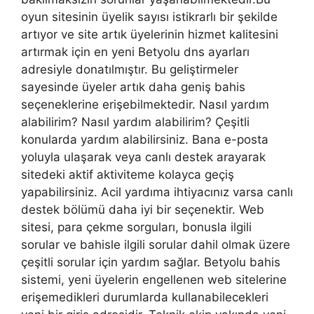
oyun sitesinin üyelik sayısı istikrarlı bir şekilde
artıyor ve site artık üyelerinin hizmet kalitesini
artırmak için en yeni Betyolu dns ayarları
adresiyle donatılmıştır. Bu geliştirmeler
sayesinde üyeler artık daha geniş bahis
seçeneklerine erişebilmektedir. Nasıl yardım
alabilirim? Nasıl yardım alabilirim? Çeşitli
konularda yardım alabilirsiniz. Bana e-posta
yoluyla ulaşarak veya canlı destek arayarak
sitedeki aktif aktiviteme kolayca geçiş
yapabilirsiniz. Acil yardıma ihtiyacınız varsa canlı
destek bölümü daha iyi bir seçenektir. Web
sitesi, para çekme sorguları, bonusla ilgili
sorular ve bahisle ilgili sorular dahil olmak üzere
çeşitli sorular için yardım sağlar. Betyolu bahis
sistemi, yeni üyelerin engellenen web sitelerine
erişemedikleri durumlarda kullanabilecekleri