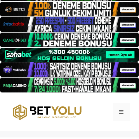
İçeriğe
atla
Menü