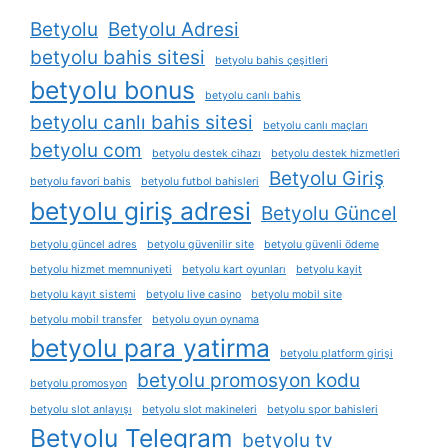
Betyolu
Betyolu Adresi
betyolu bahis sitesi
betyolu bahis çeşitleri
betyolu bonus
betyolu canlı bahis
betyolu canlı bahis sitesi
betyolu canlı maçları
betyolu com
betyolu destek cihazı
betyolu destek hizmetleri
Betyolu Giriş
betyolu favori bahis
betyolu futbol bahisleri
betyolu giriş adresi
Betyolu Güncel
betyolu güncel adres
betyolu güvenilir site
betyolu güvenli ödeme
betyolu hizmet memnuniyeti
betyolu kart oyunları
betyolu kayit
betyolu kayıt sistemi
betyolu live casino
betyolu mobil site
betyolu mobil transfer
betyolu oyun oynama
betyolu para yatirma
betyolu platform girişi
betyolu promosyon kodu
betyolu promosyon
betyolu slot anlayışı
betyolu slot makineleri
betyolu spor bahisleri
Betyolu Telegram
betyolu tv