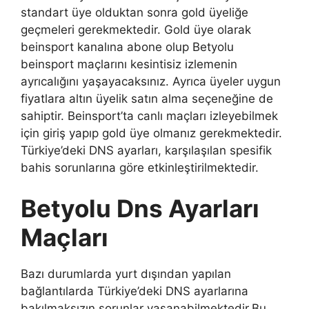
standart üye olduktan sonra gold üyeliğe
geçmeleri gerekmektedir. Gold üye olarak
beinsport kanalına abone olup Betyolu
beinsport maçlarını kesintisiz izlemenin
ayrıcalığını yaşayacaksınız. Ayrıca üyeler uygun
fiyatlara altın üyelik satın alma seçeneğine de
sahiptir. Beinsport’ta canlı maçları izleyebilmek
için giriş yapıp gold üye olmanız gerekmektedir.
Türkiye’deki DNS ayarları, karşılaşılan spesifik
bahis sorunlarına göre etkinleştirilmektedir.
Betyolu Dns Ayarları
Maçları
Bazı durumlarda yurt dışından yapılan
bağlantılarda Türkiye’deki DNS ayarlarına
bakılmaksızın sorunlar yaşanabilmektedir.Bu