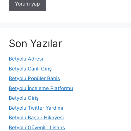
Son Yazılar
Betyolu Adresi
Betyolu Canlı Giriş
Betyolu Popüler Bahis
Betyolu İnceleme Platformu
Betyolu Giriş
Betyolu Twitter Yardımı
Betyolu Başarı Hikayesi
Betyolu Güvenilir Lisans