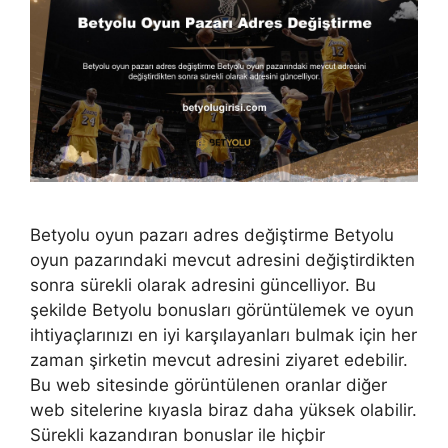
Betyolu oyun pazarı adres değiştirme Betyolu
oyun pazarındaki mevcut adresini değiştirdikten
sonra sürekli olarak adresini güncelliyor. Bu
şekilde Betyolu bonusları görüntülemek ve oyun
ihtiyaçlarınızı en iyi karşılayanları bulmak için her
zaman şirketin mevcut adresini ziyaret edebilir.
Bu web sitesinde görüntülenen oranlar diğer
web sitelerine kıyasla biraz daha yüksek olabilir.
Sürekli kazandıran bonuslar ile hiçbir