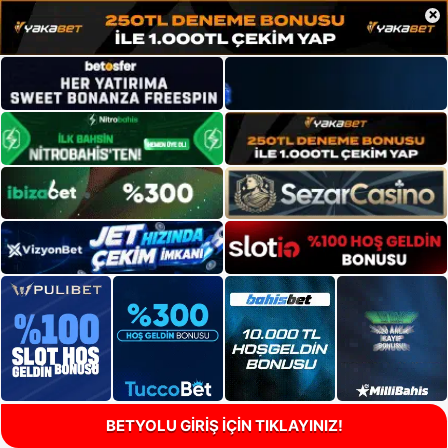
×
BETYOLU GİRİŞ İÇİN TIKLAYINIZ!