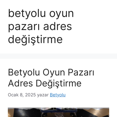
betyolu oyun
pazarı adres
değiştirme
Betyolu Oyun Pazarı
Adres Değiştirme
Ocak 8, 2025
yazar
Betyolu