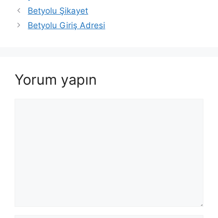
Betyolu Şikayet
Betyolu Giriş Adresi
Yorum yapın
Yorum