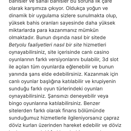
bahisler ve sanal bahisler bu soruna ilk çare
olarak karşımıza çıkıyor. Oldukça yoğun ve
dinamik bir uygulama sizlere sunulmakta olup,
yüksek bahis oranları sayesinde daha yüksek
miktarlarda para kazanmanız mümkün
olmaktadır. Bunun dışında nasıl bir sitede
Betyolu faaliyetleri nasıl bir site
hizmetleri
oynayabilirsiniz, site içerisinde canlı casino
oyunlarının farklı versiyonlarını bulabilir, 3d slot
ile açılan tüm oyunlarda eğlenebilir ve bunun
yanında şans elde edebilirsiniz. Kazanmak için
canlı oyunlar başlığına katılabilir ve krupiyenin
sunduğu farklı oyun türlerindeki oyunları
oynayabilirsiniz. Şansınızı deneyebilir veya
bingo oyunlarına katılabilirsiniz. Benzer
sitelerden farklı olarak finans bölümünde
sunduğumuz hizmetlerle ilgileniyorsanız çapraz
döviz kurları üzerinden hareket edebilir ve döviz