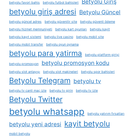
Betyolu Giriş
betyolu favori bahis
betyolu futbol bahisleri
betyolu giriş adresi
Betyolu Güncel
betyolu güncel adres
betyolu güvenilir site
betyolu güvenli ödeme
betyolu hizmet memnuniyeti
betyolu kart oyunları
betyolu kayit
betyolu kayıt sistemi
betyolu live casino
betyolu mobil site
betyolu mobil transfer
betyolu oyun oynama
betyolu para yatirma
betyolu platform girişi
betyolu promosyon kodu
betyolu promosyon
betyolu slot anlayışı
betyolu slot makineleri
betyolu spor bahisleri
Betyolu Telegram
betyolu tv
betyolu tv canli maç izle
betyolu tv girin
betyolu tv izle
Betyolu Twitter
betyolu whatsapp
betyolu yatırım fırsatları
kayit betyolu
betyolu yeni adresi
mobil betyolu