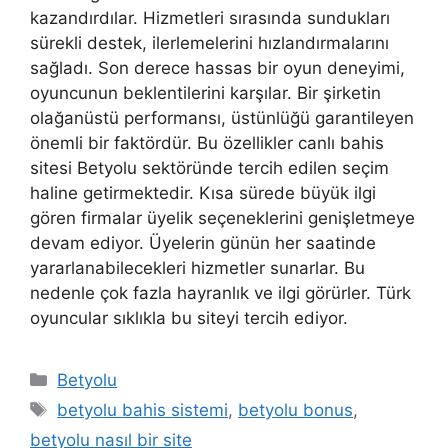
kazandırdılar. Hizmetleri sırasında sundukları
sürekli destek, ilerlemelerini hızlandırmalarını
sağladı. Son derece hassas bir oyun deneyimi,
oyuncunun beklentilerini karşılar. Bir şirketin
olağanüstü performansı, üstünlüğü garantileyen
önemli bir faktördür. Bu özellikler canlı bahis
sitesi Betyolu sektöründe tercih edilen seçim
haline getirmektedir. Kısa sürede büyük ilgi
gören firmalar üyelik seçeneklerini genişletmeye
devam ediyor. Üyelerin günün her saatinde
yararlanabilecekleri hizmetler sunarlar. Bu
nedenle çok fazla hayranlık ve ilgi görürler. Türk
oyuncular sıklıkla bu siteyi tercih ediyor.
Kategoriler
Betyolu
Etiketler
betyolu bahis sistemi
,
betyolu bonus
,
betyolu nasıl bir site