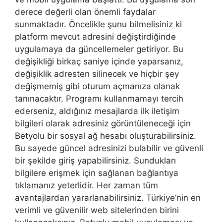
derece değerli olan önemli faydalar
sunmaktadır. Öncelikle şunu bilmelisiniz ki
platform mevcut adresini değiştirdiğinde
uygulamaya da güncellemeler getiriyor. Bu
değişikliği birkaç saniye içinde yaparsanız,
değişiklik adresten silinecek ve hiçbir şey
değişmemiş gibi oturum açmanıza olanak
tanınacaktır. Programı kullanmamayı tercih
ederseniz, aldığınız mesajlarda ilk iletişim
bilgileri olarak adresiniz görüntüleneceği için
Betyolu bir sosyal ağ hesabı oluşturabilirsiniz.
Bu sayede güncel adresinizi bulabilir ve güvenli
bir şekilde giriş yapabilirsiniz. Sundukları
bilgilere erişmek için sağlanan bağlantıya
tıklamanız yeterlidir. Her zaman tüm
avantajlardan yararlanabilirsiniz. Türkiye’nin en
verimli ve güvenilir web sitelerinden birini