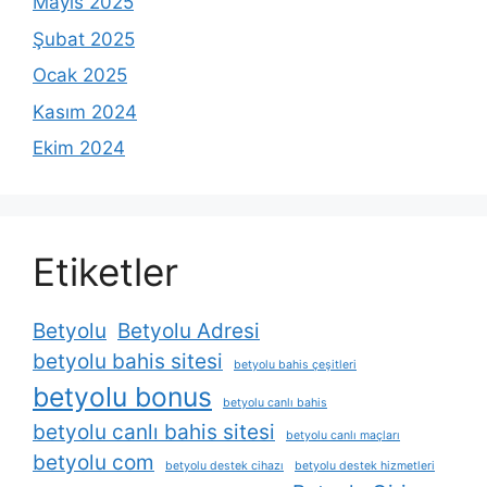
Mayıs 2025
Şubat 2025
Ocak 2025
Kasım 2024
Ekim 2024
Etiketler
Betyolu
Betyolu Adresi
betyolu bahis sitesi
betyolu bahis çeşitleri
betyolu bonus
betyolu canlı bahis
betyolu canlı bahis sitesi
betyolu canlı maçları
betyolu com
betyolu destek cihazı
betyolu destek hizmetleri