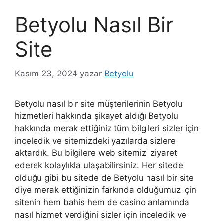
Betyolu Nasıl Bir
Site
Kasım 23, 2024
yazar
Betyolu
Betyolu nasıl bir site müşterilerinin Betyolu
hizmetleri hakkında şikayet aldığı Betyolu
hakkında merak ettiğiniz tüm bilgileri sizler için
inceledik ve sitemizdeki yazılarda sizlere
aktardık. Bu bilgilere web sitemizi ziyaret
ederek kolaylıkla ulaşabilirsiniz. Her sitede
olduğu gibi bu sitede de Betyolu nasıl bir site
diye merak ettiğinizin farkında olduğumuz için
sitenin hem bahis hem de casino anlamında
nasıl hizmet verdiğini sizler için inceledik ve