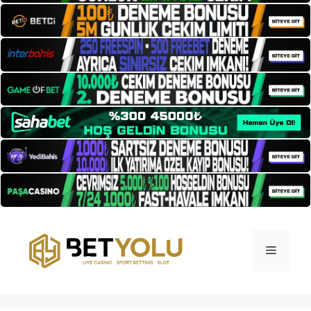
İçeriğe
atla
Menü