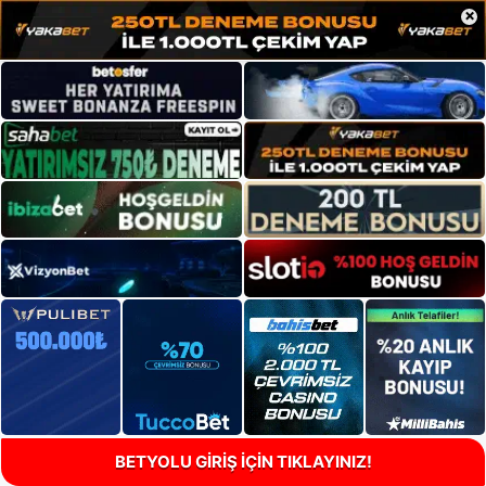
×
BETYOLU GİRİŞ İÇİN TIKLAYINIZ!