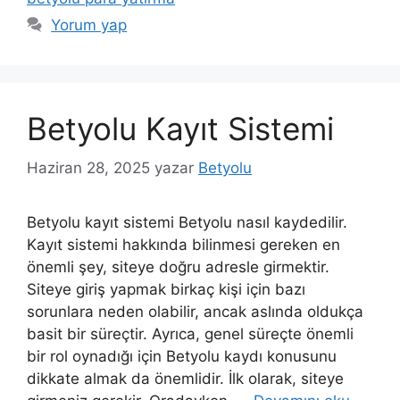
Yorum yap
Betyolu Kayıt Sistemi
Haziran 28, 2025
yazar
Betyolu
Betyolu kayıt sistemi Betyolu nasıl kaydedilir.
Kayıt sistemi hakkında bilinmesi gereken en
önemli şey, siteye doğru adresle girmektir.
Siteye giriş yapmak birkaç kişi için bazı
sorunlara neden olabilir, ancak aslında oldukça
basit bir süreçtir. Ayrıca, genel süreçte önemli
bir rol oynadığı için Betyolu kaydı konusunu
dikkate almak da önemlidir. İlk olarak, siteye