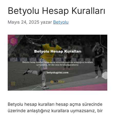
Betyolu Hesap Kuralları
Mayıs 24, 2025
yazar
Betyolu
Betyolu hesap kuralları hesap açma sürecinde
üzerinde anlaştığınız kurallara uymazsanız, bir