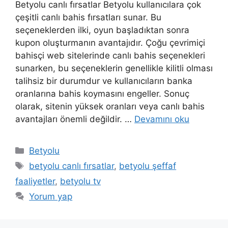
Betyolu canlı fırsatlar Betyolu kullanıcılara çok
çeşitli canlı bahis fırsatları sunar. Bu
seçeneklerden ilki, oyun başladıktan sonra
kupon oluşturmanın avantajıdır. Çoğu çevrimiçi
bahisçi web sitelerinde canlı bahis seçenekleri
sunarken, bu seçeneklerin genellikle kilitli olması
talihsiz bir durumdur ve kullanıcıların banka
oranlarına bahis koymasını engeller. Sonuç
olarak, sitenin yüksek oranları veya canlı bahis
avantajları önemli değildir. …
Devamını oku
Kategoriler
Betyolu
Etiketler
betyolu canlı fırsatlar
,
betyolu şeffaf
faaliyetler
,
betyolu tv
Yorum yap