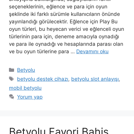
seçeneklerinin, eğlence ve para için oyun
şeklinde iki farklı sürümle kullanıcıların önünde
yayınlandığı görülecektir. Eğlence için Play Bu
oyun türleri, bu heyecan verici ve eğlenceli oyun
türlerinin para için, deneme amacıyla oynadığı
ve para ile oynadığı ve hesaplarında parası olan
ve bu oyun türlerine para …
Devamını oku
Kategoriler
Betyolu
Etiketler
betyolu destek cihazı
,
betyolu slot anlayışı
,
mobil betyolu
Yorum yap
Betyolu Favori Bahis