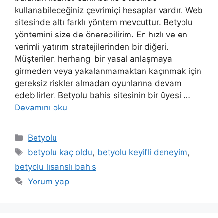
kullanabileceğiniz çevrimiçi hesaplar vardır. Web
sitesinde altı farklı yöntem mevcuttur. Betyolu
yöntemini size de önerebilirim. En hızlı ve en
verimli yatırım stratejilerinden bir diğeri.
Müşteriler, herhangi bir yasal anlaşmaya
girmeden veya yakalanmamaktan kaçınmak için
gereksiz riskler almadan oyunlarına devam
edebilirler. Betyolu bahis sitesinin bir üyesi …
Devamını oku
Kategoriler
Betyolu
Etiketler
betyolu kaç oldu
,
betyolu keyifli deneyim
,
betyolu lisanslı bahis
Yorum yap