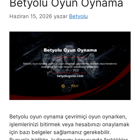
Betyolu Oyun Oynama
Haziran 15, 2026
yazar
Betyolu
Betyolu oyun oynama çevrimiçi oyun oynarken,
işlemlerinizi bitirmek veya hesabınızı onaylamak
için bazı belgeler sağlamanız gerekebilir.
Bununla birlikte, kullanımı konusunda farklılıklar