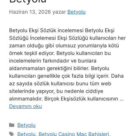
Haziran 13, 2026
yazar
Betyolu
Betyolu Ekşi Sözlük incelemesi Betyolu Ekşi
Sözlüğü İncelemesi Ekşi Sözlüğü kullanıcıları her
zaman olduğu gibi olumsuz yorumlarıyla kötü
örnek teşkil ediyor. Betyolu kullanıcıları bu
incelemelerin farkındadır ve bunlara
aldanmamaları gerektiğini bilirler. Betyolu
kullanıcıları genellikle çok fazla bilgi içerir. Daha
az sayıda sözlük kullanıcısı bunu tüm web
sitelerinde yapıyor, bu nedenle ciddiye
alınmamalıdır. Birçok Ekşisözlük kullanıcısının …
Devamını oku
Kategoriler
Betyolu
Etiketler
Betyolu
,
Betyolu Casino Maç Bahisleri
,