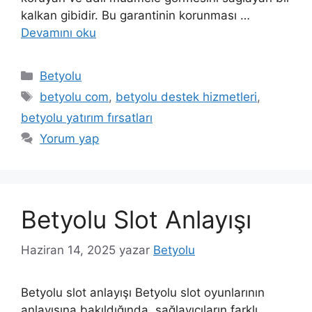
kalkan gibidir. Bu garantinin korunması …
Devamını oku
Kategoriler
Betyolu
Etiketler
betyolu com
,
betyolu destek hizmetleri
,
betyolu yatırım fırsatları
Yorum yap
Betyolu Slot Anlayışı
Haziran 14, 2025
yazar
Betyolu
Betyolu slot anlayışı Betyolu slot oyunlarının
anlayışına bakıldığında, sağlayıcıların farklı